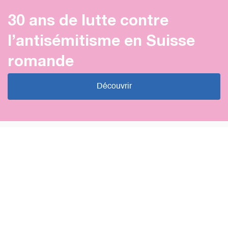
30 ans de lutte contre
l’antisémitisme en Suisse
romande
Découvrir
Prise de position
À propos des critiques relayées
contre notre matériel