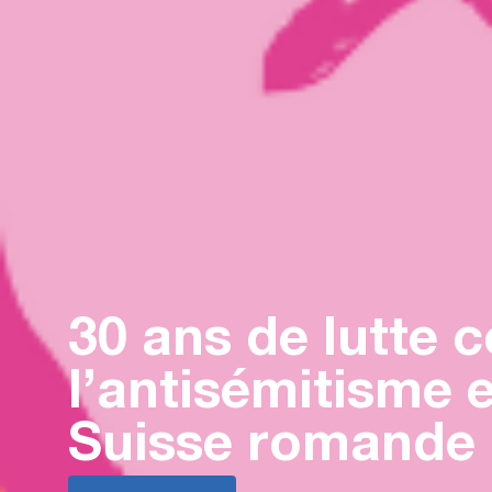
30 ans de lutte 
l’antisémitisme 
Suisse romande