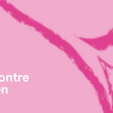
contre
en