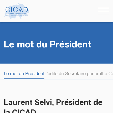
Le mot du Président
Le mot du Président
L’édito du Secrétaire général
Le Co
Laurent Selvi, Président de