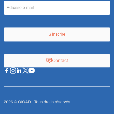
e
m
a
S'inscrire
i
l
Contact
2026 © CICAD · Tous droits réservés