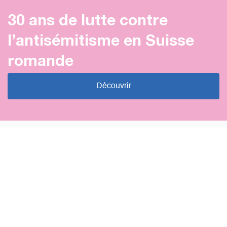
30 ans de lutte contre
l’antisémitisme en Suisse
romande
Découvrir
Prise de position
À propos des critiques relayées
contre notre matériel