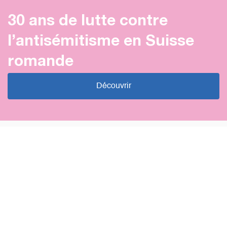
30 ans de lutte contre
l’antisémitisme en Suisse
romande
Découvrir
Prise de position
À propos des critiques relayées
contre notre matériel