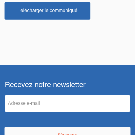
Télécharger le communiqué
Recevez notre newsletter
e
m
a