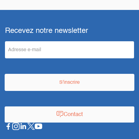
Recevez notre newsletter
e
m
a
S'inscrire
i
l
Contact