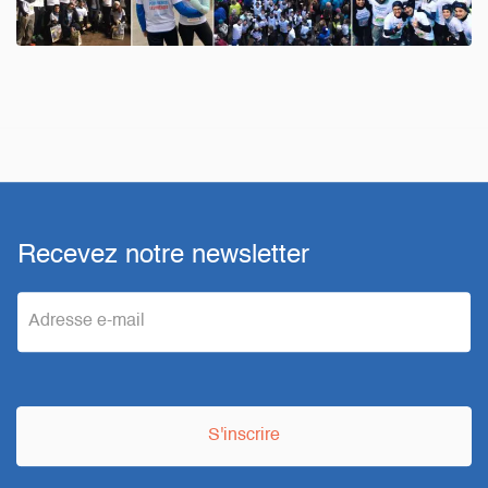
Recevez notre newsletter
e
m
a
S'inscrire
i