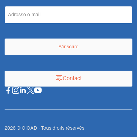
e
m
a
S'inscrire
i
l
Contact
2026 © CICAD · Tous droits réservés