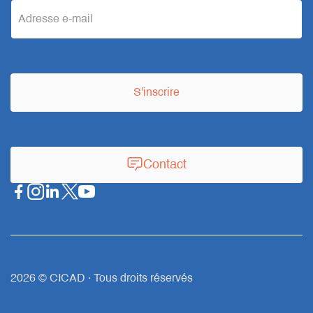
e
m
a
S'inscrire
i
l
Contact
2026 © CICAD · Tous droits réservés