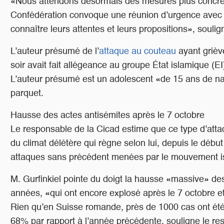
«Nous attendons désormais des mesures plus concrèt
Confédération convoque une réunion d’urgence avec 
connaître leurs attentes et leurs propositions», soulig
L’auteur présumé de l’
attaque au couteau
ayant grièv
soir avait fait allégeance au groupe État islamique (EI
L’auteur présumé est un adolescent «de 15 ans de nati
parquet.
Hausse des actes antisémites après le 7 octobre
Le responsable de la Cicad estime que ce type d’atta
du climat délétère qui règne selon lui, depuis le début
attaques sans précédent menées par le mouvement isl
M. Gurfinkiel pointe du doigt la hausse «massive» de
années, «qui ont encore explosé après le 7 octobre et 
Rien qu’en Suisse romande, près de 1000 cas ont ét
68% par rapport à l’année précédente, souligne le re