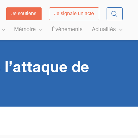
Je soutiens
Je signale un acte
Mémoire
Événements
Actualités
 l’attaque de