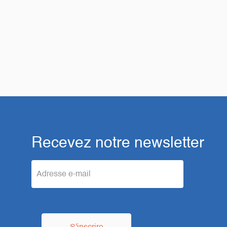
Recevez notre newsletter
e
m
a
i