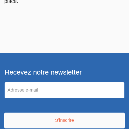
place.
Recevez notre newsletter
e
m
a
S'inscrire
i