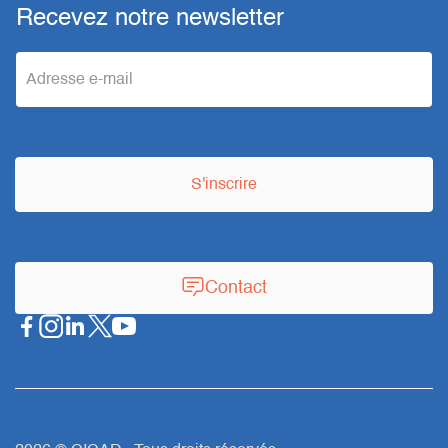
Recevez notre newsletter
e
m
a
S'inscrire
i
l
Contact