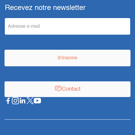
Recevez notre newsletter
e
m
a
S'inscrire
i
l
Contact